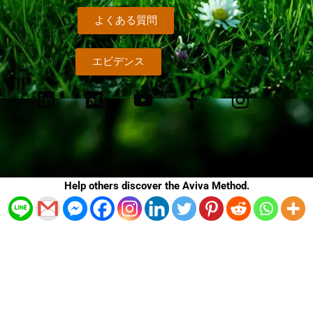
よくある質問
エビデンス
L
M
Y
F
I
i
e
o
a
n
n
d
u
c
s
k
i
t
e
t
e
u
u
b
a
d
m
b
o
g
Help others discover the Aviva Method.
i
e
o
r
n
k
a
-
m
f