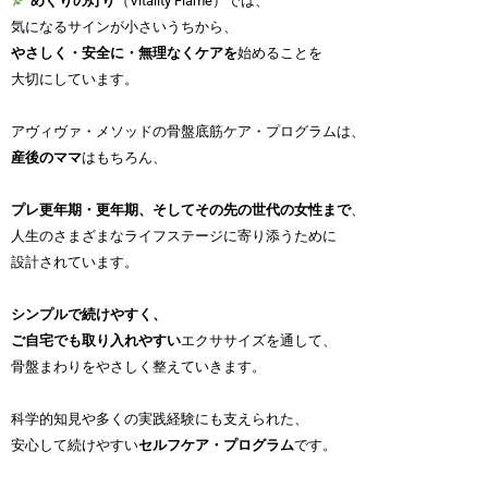
めぐりの灯り
（Vitality Flame）では、
気になるサインが小さいうちから、
やさしく・安全に・無理なくケアを
始めることを
大切にしています。
アヴィヴァ・メソッドの骨盤底筋ケア・プログラムは、
産後のママ
はもちろん、
プレ更年期・更年期、そしてその先の世代の女性まで
、
人生のさまざまなライフステージに寄り添うために
設計されています。
シンプルで続けやすく、
ご自宅でも取り入れやすい
エクササイズを通して、
骨盤まわりをやさしく整えていきます。
科学的知見や多くの実践経験にも支えられた、
安心して続けやすい
セルフケア・プログラム
です。