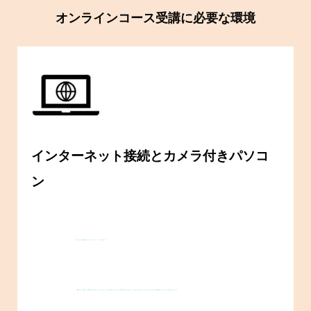
オンラインコース受講に必要な環境
インターネット接続とカメラ付きパソコ
ン
★
安定した
インターネット環境
と、
カメラ
付きのパソコンまたはノートパソコンをご用意ください。
★
内蔵
カメラでも、
外付け
カメラ
でも構いません
。
可能であれば、パソコンをテレビやモニターなどの大きな画面につないでいただくと、講師の動きを見やすくなり便利です。パソコンをお持ちでない場合は、スマートフォンでもご参加いただけますが、受講体験が異なりますので、パソコンでの受講をおすすめしています。