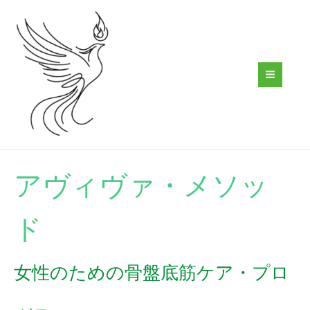
内
容
を
ス
キ
ッ
プ
アヴィヴァ・メソッ
ド
女性のための骨盤底筋ケア・プロ