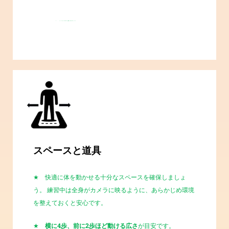
★
セッション中は、
カメラをオンにした状態
でご参加をお願いしています。
スペースと道具
★
快適に体を動かせる十分なスペースを確保しましょ
う。 練習中は全身がカメラに映るように、あらかじめ環境
を整えておくと安心です。
★
横に
4
歩、前に
2
歩ほど動ける広さ
が目安です。