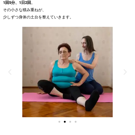
1
回
5
分、
1
日
2
回
。
その小さな積み重ねが、
少しずつ身体の土台を整えていきます。