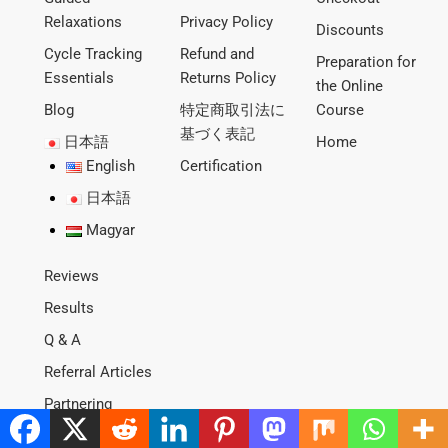
Relaxations
Privacy Policy
Discounts
Cycle Tracking
Refund and
Preparation for
Essentials
Returns Policy
the Online
Blog
特定商取引法に
Course
基づく表記
日本語
Home
English
Certification
日本語
Magyar
Reviews
Results
Q & A
Referral Articles
Partnering
Acknowledgement