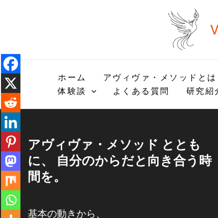
内
容
V
を
ス
キ
ッ
ホーム
アヴィヴァ・メソッドとは
プ
体験談
よくある質問
研究紹
アヴィヴァ・メソッド ととも
に、 自分のからだと向き合う時
間を。
基本の動きから、