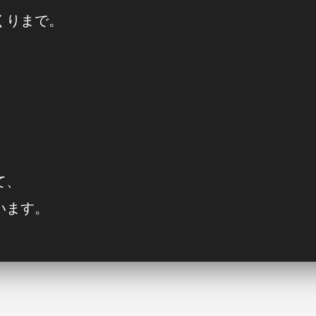
くりまで。
て、
います。