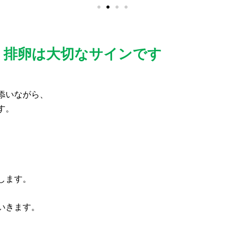
、排卵は大切なサインです
添いながら、
す。
。
します。
いきます。