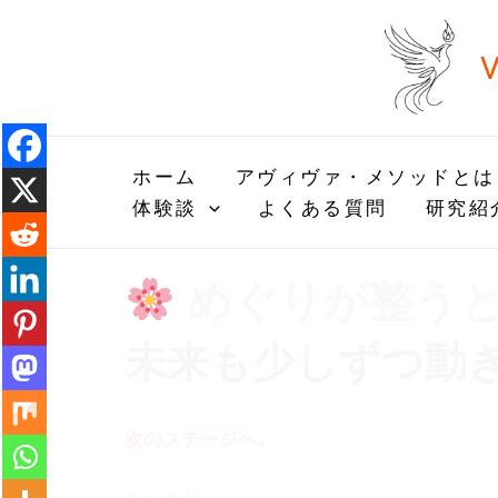
内
容
V
を
ス
キ
ッ
ホーム
アヴィヴァ・メソッドとは
プ
体験談
よくある質問
研究紹
めぐりが整う
未来も少しずつ動
次のステージへ。