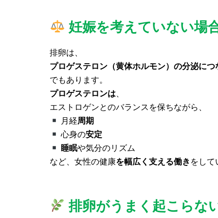
妊娠を考えていない場
排卵は、
プロゲステロン（黄体ホルモン）の分泌につ
でもあります。
プロゲステロンは
、
エストロゲンとのバランスを保ちながら、
月経
周期
心身の
安定
睡眠
や気分のリズム
など、女性の健康
を幅広く支える働き
をして
排卵がうまく起こらな