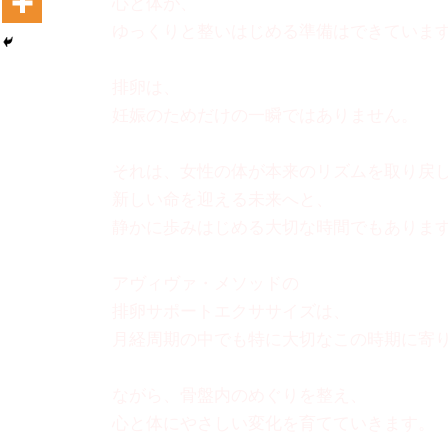
心と体が、
ゆっくりと整いはじめる準備はできていま
排卵は、
妊娠のためだけの一瞬ではありません。
それは、女性の体が本来のリズムを取り戻
新しい命を迎える未来へと、
静かに歩みはじめる大切な時間でもありま
アヴィヴァ・メソッドの
排卵サポートエクササイズは、
月経周期の中でも特に大切なこの時期に寄
ながら、骨盤内のめぐりを整え、
心と体にやさしい変化を育てていきます。