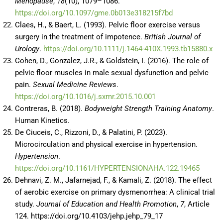
Menopause
,
18
(10), 1079–1086.
https://doi.org/10.1097/gme.0b013e318215f7bd
Claes, H., & Baert, L. (1993). Pelvic floor exercise versus
surgery in the treatment of impotence.
British Journal of
Urology
.
https://doi.org/10.1111/j.1464-410X.1993.tb15880.x
Cohen, D., Gonzalez, J.R., & Goldstein, I. (2016). The role of
pelvic floor muscles in male sexual dysfunction and pelvic
pain.
Sexual Medicine Reviews
.
https://doi.org/10.1016/j.sxmr.2015.10.001
Contreras, B. (2018).
Bodyweight Strength Training Anatomy
.
Human Kinetics.
De Ciuceis, C., Rizzoni, D., & Palatini, P. (2023).
Microcirculation and physical exercise in hypertension.
Hypertension
.
https://doi.org/10.1161/HYPERTENSIONAHA.122.19465
Dehnavi, Z. M., Jafarnejad, F., & Kamali, Z. (2018). The effect
of aerobic exercise on primary dysmenorrhea: A clinical trial
study.
Journal of Education and Health Promotion
,
7
, Article
124. https://doi.org/10.4103/jehp.jehp_79_17