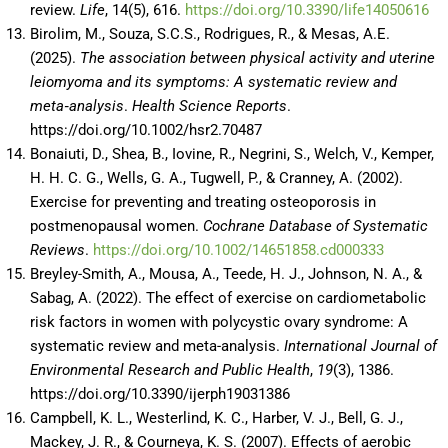
review.
Life
, 14(5), 616.
https://doi.org/10.3390/life14050616
Birolim, M., Souza, S.C.S., Rodrigues, R., & Mesas, A.E.
(2025).
The association between physical activity and uterine
leiomyoma and its symptoms: A systematic review and
meta‐analysis
.
Health Science Reports
.
https://doi.org/10.1002/hsr2.70487
Bonaiuti, D., Shea, B., Iovine, R., Negrini, S., Welch, V., Kemper,
H. H. C. G., Wells, G. A., Tugwell, P., & Cranney, A. (2002).
Exercise for preventing and treating osteoporosis in
postmenopausal women.
Cochrane Database of Systematic
Reviews
.
https://doi.org/10.1002/14651858.cd000333
Breyley-Smith, A., Mousa, A., Teede, H. J., Johnson, N. A., &
Sabag, A. (2022). The effect of exercise on cardiometabolic
risk factors in women with polycystic ovary syndrome: A
systematic review and meta-analysis.
International Journal of
Environmental Research and Public Health
,
19
(3), 1386.
https://doi.org/10.3390/ijerph19031386
Campbell, K. L., Westerlind, K. C., Harber, V. J., Bell, G. J.,
Mackey, J. R., & Courneya, K. S. (2007). Effects of aerobic