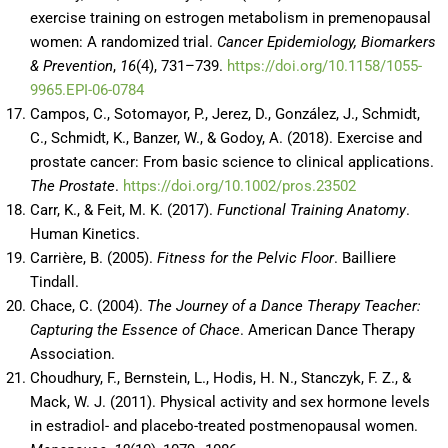
exercise training on estrogen metabolism in premenopausal
women: A randomized trial.
Cancer Epidemiology, Biomarkers
& Prevention
,
16
(4), 731–739.
https://doi.org/10.1158/1055-
9965.EPI-06-0784
Campos, C., Sotomayor, P., Jerez, D., González, J., Schmidt,
C., Schmidt, K., Banzer, W., & Godoy, A. (2018). Exercise and
prostate cancer: From basic science to clinical applications.
The Prostate
.
https://doi.org/10.1002/pros.23502
Carr, K., & Feit, M. K. (2017).
Functional Training Anatomy
.
Human Kinetics.
Carrière, B. (2005).
Fitness for the Pelvic Floor
. Bailliere
Tindall.
Chace, C. (2004).
The Journey of a Dance Therapy Teacher:
Capturing the Essence of Chace
. American Dance Therapy
Association.
Choudhury, F., Bernstein, L., Hodis, H. N., Stanczyk, F. Z., &
Mack, W. J. (2011). Physical activity and sex hormone levels
in estradiol- and placebo-treated postmenopausal women.