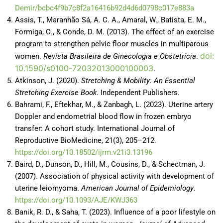
Demir/bcbc4f9b7c8f2a16416b92d4d6d0798c017e883a
Assis, T., Maranhão Sá, A. C. A., Amaral, W., Batista, E. M.,
Formiga, C., & Conde, D. M. (2013). The effect of an exercise
program to strengthen pelvic floor muscles in multiparous
doi:
women.
Revista Brasileira de Ginecologia e Obstetrícia
.
10.1590/s0100-72032013000100003
.
Atkinson, J. (2020).
Stretching & Mobility: An Essential
Stretching Exercise Book
. Independent Publishers.
Bahrami, F., Eftekhar, M., & Zanbagh, L. (2023). Uterine artery
Doppler and endometrial blood flow in frozen embryo
transfer: A cohort study. International Journal of
Reproductive BioMedicine, 21(3), 205–212.
https://doi.org/10.18502/ijrm.v21i3.13196
Baird, D., Dunson, D., Hill, M., Cousins, D., & Schectman, J.
(2007). Association of physical activity with development of
uterine leiomyoma.
American Journal of Epidemiology
.
https://doi.org/10.1093/AJE/KWJ363
Banik, R. D., & Saha, T. (2023). Influence of a poor lifestyle on