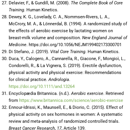
Delavier, F., & Gundill, M. (2008).
The Complete Book of Core
Training
. Human Kinetics.
Dewey, K. G., Lovelady, C. A., Nommsen-Rivers, L. A.,
McCrory, M. A., & Lönnerdal, B. (1994). A randomized study of
the effects of aerobic exercise by lactating women on
breast-milk volume and composition.
New England Journal of
Medicine
. https://doi.org/10.1056/NEJM199402173300701
Di Stefano, J. (2019).
Vital Core Training
. Human Kinetics.
Duca, Y., Calogero, A., Cannarella, R., Giacone, F., Mongioì, L.,
Condorelli, R., & La Vignera, S. (2019). Erectile dysfunction,
physical activity and physical exercise: Recommendations
for clinical practice.
Andrologia
.
https://doi.org/10.1111/and.13264
Encyclopædia Britannica. (n.d.).
Aerobic exercise
. Retrieved
from
https://www.britannica.com/science/aerobic-exercise
Ennour-Idrissi, K., Maunsell, E., & Diorio, C. (2015). Effect of
physical activity on sex hormones in women: A systematic
review and meta-analysis of randomized controlled trials.
Breast Cancer Research
,
17
, Article 139.