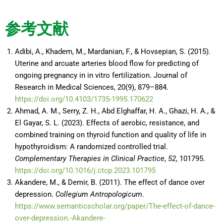
参考文献
Adibi, A., Khadem, M., Mardanian, F., & Hovsepian, S. (2015).
Uterine and arcuate arteries blood flow for predicting of
ongoing pregnancy in in vitro fertilization. Journal of
Research in Medical Sciences, 20(9), 879–884.
https://doi.org/10.4103/1735-1995.170622
Ahmad, A. M., Serry, Z. H., Abd Elghaffar, H. A., Ghazi, H. A., &
El Gayar, S. L. (2023). Effects of aerobic, resistance, and
combined training on thyroid function and quality of life in
hypothyroidism: A randomized controlled trial.
Complementary Therapies in Clinical Practice
,
52
, 101795.
https://doi.org/10.1016/j.ctcp.2023.101795
Akandere, M., & Demir, B. (2011). The effect of dance over
depression.
Collegium Antropologicum
.
https://www.semanticscholar.org/paper/The-effect-of-dance-
over-depression.-Akandere-