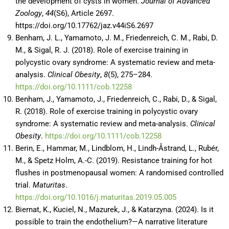
the development of cysts in women.
Journal of Advanced
Zoology
,
44
(S6), Article 2697.
https://doi.org/10.17762/jaz.v44iS6.2697
Benham, J. L., Yamamoto, J. M., Friedenreich, C. M., Rabi, D.
M., & Sigal, R. J. (2018). Role of exercise training in
polycystic ovary syndrome: A systematic review and meta-
analysis.
Clinical Obesity
,
8
(5), 275–284.
https://doi.org/10.1111/cob.12258
Benham, J., Yamamoto, J., Friedenreich, C., Rabi, D., & Sigal,
R. (2018). Role of exercise training in polycystic ovary
syndrome: A systematic review and meta‐analysis.
Clinical
Obesity
.
https://doi.org/10.1111/cob.12258
Berin, E., Hammar, M., Lindblom, H., Lindh-Åstrand, L., Rubér,
M., & Spetz Holm, A.-C. (2019). Resistance training for hot
flushes in postmenopausal women: A randomised controlled
trial.
Maturitas
.
https://doi.org/10.1016/j.maturitas.2019.05.005
Biernat, K., Kuciel, N., Mazurek, J., & Katarzyna. (2024). Is it
possible to train the endothelium?—A narrative literature