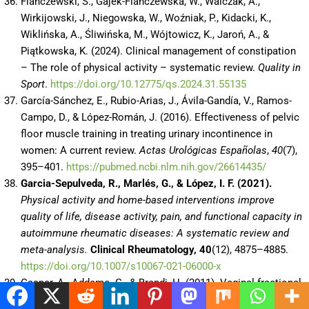
Flanczewski, S., Gajek-Flanczewska, W., Walczak, A.,
Wirkijowski, J., Niegowska, W., Woźniak, P., Kidacki, K.,
Wiklińska, A., Śliwińska, M., Wójtowicz, K., Jaroń, A., &
Piątkowska, K. (2024). Clinical management of constipation
– The role of physical activity – systematic review.
Quality in
Sport
.
https://doi.org/10.12775/qs.2024.31.55135
García-Sánchez, E., Rubio-Arias, J., Ávila-Gandía, V., Ramos-
Campo, D., & López-Román, J. (2016). Effectiveness of pelvic
floor muscle training in treating urinary incontinence in
women: A current review.
Actas Urológicas Españolas
,
40
(7),
395–401.
https://pubmed.ncbi.nlm.nih.gov/26614435/
Garcia-Sepulveda, R., Marlés, G., & López, I. F. (2021).
Physical activity and home-based interventions improve
quality of life, disease activity, pain, and functional capacity in
autoimmune rheumatic diseases: A systematic review and
meta-analysis.
Clinical Rheumatology, 40
(12), 4875–4885.
https://doi.org/10.1007/s10067-021-06000-x
Gaspar, A., Addamo, G., & Brandi, H. (2011). Vaginal fractional
CO2 laser: A minimally invasive option for vaginal