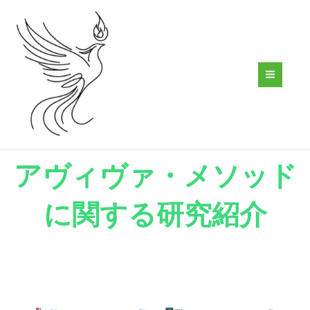
内
容
を
ス
キ
ッ
プ
アヴィヴァ・メソッド
に関する研究紹介