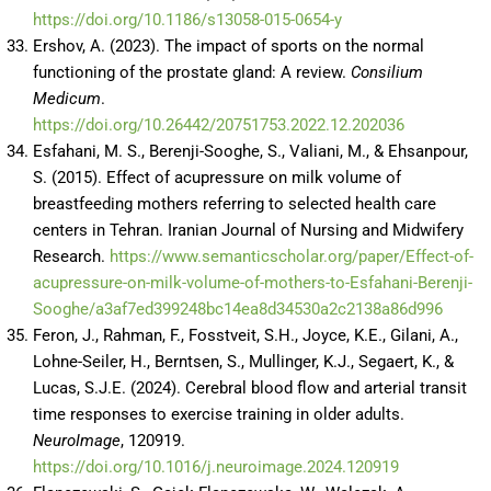
https://doi.org/10.1186/s13058-015-0654-y
Ershov, A. (2023). The impact of sports on the normal
functioning of the prostate gland: A review.
Consilium
Medicum
.
https://doi.org/10.26442/20751753.2022.12.202036
Esfahani, M. S., Berenji-Sooghe, S., Valiani, M., & Ehsanpour,
S. (2015). Effect of acupressure on milk volume of
breastfeeding mothers referring to selected health care
centers in Tehran. Iranian Journal of Nursing and Midwifery
Research.
https://www.semanticscholar.org/paper/Effect-of-
acupressure-on-milk-volume-of-mothers-to-Esfahani-Berenji-
Sooghe/a3af7ed399248bc14ea8d34530a2c2138a86d996
Feron, J., Rahman, F., Fosstveit, S.H., Joyce, K.E., Gilani, A.,
Lohne-Seiler, H., Berntsen, S., Mullinger, K.J., Segaert, K., &
Lucas, S.J.E. (2024). Cerebral blood flow and arterial transit
time responses to exercise training in older adults.
NeuroImage
, 120919.
https://doi.org/10.1016/j.neuroimage.2024.120919