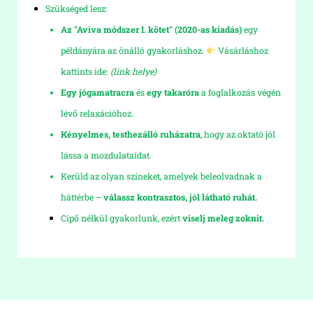
Szükséged lesz:
Az "Aviva módszer I. kötet" (2020-as kiadás)
egy
példányára az önálló gyakorláshoz.
Vásárláshoz
kattints ide:
(link helye)
Egy jógamatracra
és
egy takaróra
a foglalkozás végén
lévő relaxációhoz.
Kényelmes, testhezálló ruházatra
, hogy az oktató jól
lássa a mozdulataidat.
Kerüld az olyan színeket, amelyek beleolvadnak a
háttérbe –
válassz kontrasztos, jól látható ruhát.
Cipő nélkül gyakorlunk, ezért
viselj meleg zoknit.