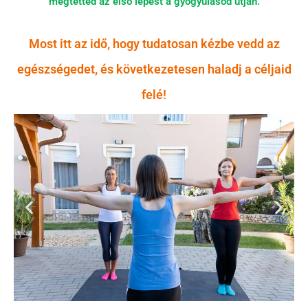
megtetted az első lépést a gyógyulásod útján.
Most itt az idő, hogy tudatosan kézbe vedd az
egészségedet, és következetesen haladj a céljaid
felé!