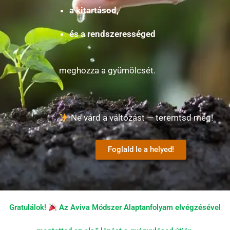
a kitartásod,
és a rendszerességed
meghozza a gyümölcsét.
Ne várd a változást — teremtsd meg!
Foglald le a helyed!
Gratulálok!
Az Aviva Módszer Alaptanfolyam elvégzésével