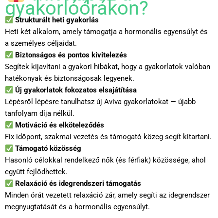
gyakorlóórákon?
Strukturált heti gyakorlás
Heti két alkalom, amely támogatja a hormonális egyensúlyt és
a személyes céljaidat.
Biztonságos és pontos kivitelezés
Segítek kijavítani a gyakori hibákat, hogy a gyakorlatok valóban
hatékonyak és biztonságosak legyenek.
Új gyakorlatok fokozatos elsajátítása
Lépésről lépésre tanulhatsz új Aviva gyakorlatokat — újabb
tanfolyam díja nélkül.
Motiváció és elköteleződés
Fix időpont, szakmai vezetés és támogató közeg segít kitartani.
Támogató közösség
Hasonló célokkal rendelkező nők (és férfiak) közössége, ahol
együtt fejlődhettek.
Relaxáció és idegrendszeri támogatás
Minden órát vezetett relaxáció zár, amely segíti az idegrendszer
megnyugtatását és a hormonális egyensúlyt.