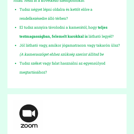
rólad. Nézd át a következő szempontokat:
Tudsz négyet lépni oldalra és kettőt előre a
rendelkezésedre álló térben?
El tudsz annyira távolodni a kamerától, hogy
teljes
testmagasságban, felemelt karokkal is
látható legyél?
Jól látható vagy, amikor jógamatracon vagy takarón ülsz?
(A kameraszöget ehhez szükség szerint állítsd be
Tudsz széket vagy falat használni az egyensúlyod
megtartásához?