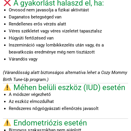
A gyakorlást halaszd el, ha:
Orvosod nem javasolja a fizikai aktivitást
Daganatos betegséged van
Rendellenes erős vérzés alatt
Véres székletet vagy véres vizeletet tapasztalsz
Húgyúti fertőzésed van
Inszemináció vagy lombikkezelés után vagy, és a
beavatkozás eredménye még nem tisztázott
Várandós vagy
(Várandósság alatt biztonságos alternatíva lehet a Cozy Mommy
Birth Tune-Up program.)
Méhen belüli eszköz (IUD) esetén
A módszer végezhető
Az eszköz elmozdulhat
Rendszeres nőgyógyászati ellenőrzés javasolt
Endometriózis esetén
Bizonyos szakaszokban nem ajánlott