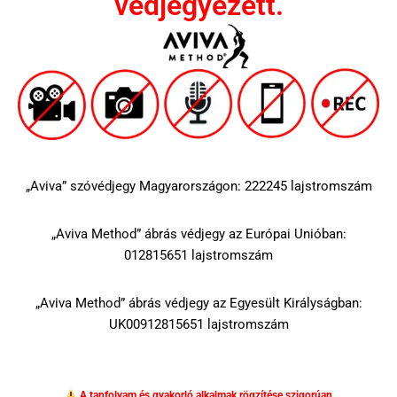
védjegyezett.
„Aviva” szóvédjegy Magyarországon: 222245 lajstromszám
„Aviva Method” ábrás védjegy az Európai Unióban:
012815651 lajstromszám
„Aviva Method” ábrás védjegy az Egyesült Királyságban:
UK00912815651 lajstromszám
A tanfolyam és gyakorló alkalmak rögzítése szigorúan