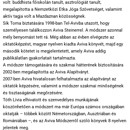
volt: buddhista főiskolán tanult, asztrológiát tanult,
megalapította a Nemzetközi Etka Jóga Szövetséget, valamint
aktív tagja volt a Mazdaznan közösségnek.
Sík Toma biztatására 1998-ban Tel-Avivba utazott, hogy
személyesen találkozzon Aviva Steinerrel. A módszer azonnal
mély benyomást tett rá. Még abban az évben elvégezte az
oktatóképzést, magyar nyelven kiadta Aviva könyvét, majd egy
második kötetet is megjelentetett, amely Aviva addig
publikálatlan gyakorlatait tartalmazta.
A módszer támogatására és szakmai hátterének biztosítására
2002-ben megalapította az Aviva Alapítványt.
2007-ben Aviva hivatalosan felhatalmazta az alapítványt az
oktatók képzésére, valamint a módszer szakmai minőségének
és tisztaságának megőrzésére.
Tóth Lívia elhivatott és szenvedélyes munkájának
köszönhetően a módszert ma már Európa számos országában
oktatják – többek között Németországban, Ausztriában és
Romániában –, és az Aviva Módszerről szóló könyvek 8 nyelven
jelentek meg.