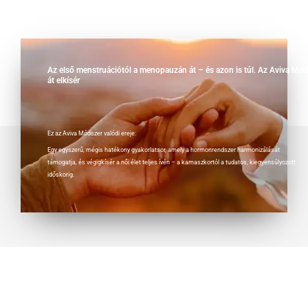
Az első menstruációtól a menopauzán át – és azon is túl. Az Aviva Mód
át elkísér
Ez az Aviva Módszer valódi ereje:
Egy egyszerű, mégis hatékony gyakorlatsor, amely a hormonrendszer harmonizálását
támogatja, és végigkísér a női élet teljes ívén – a kamaszkortól a tudatos, kiegyensúlyozott
időskorig.