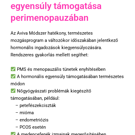
egyensúly támogatása
perimenopauzában
Az Aviva Módszer hatékony, természetes
mozgásprogram a változókor időszakában jelentkező
hormonális ingadozások kiegyensúlyozására.
Rendszeres gyakorlás mellett segíthet:
PMS és menopauzális tünetek enyhítésében
A hormonális egyensúly támogatásában természetes
módon
Nőgyógyászati problémák kiegészítő
támogatásában, például:
– petefészekciszták
– mióma
– endometriózis
– PCOS esetén
A medencefenék izmainak megerősítésében