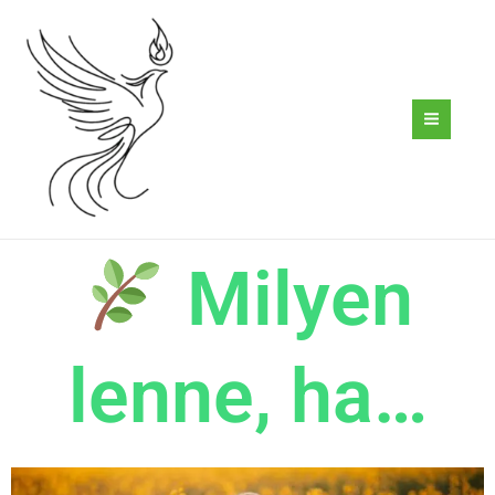
Skip
to
content
Milyen
lenne, ha…