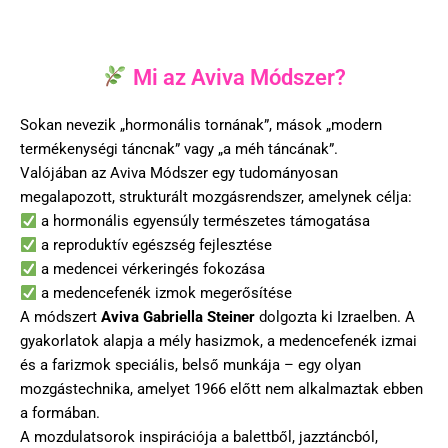
Mi az Aviva Módszer?
Sokan nevezik „hormonális tornának”, mások „modern
termékenységi táncnak” vagy „a méh táncának”.
Valójában az Aviva Módszer egy tudományosan
megalapozott, strukturált mozgásrendszer, amelynek célja:
a hormonális egyensúly természetes támogatása
a reproduktív egészség fejlesztése
a medencei vérkeringés fokozása
a medencefenék izmok megerősítése
A módszert
Aviva Gabriella Steiner
dolgozta ki Izraelben. A
gyakorlatok alapja a mély hasizmok, a medencefenék izmai
és a farizmok speciális, belső munkája – egy olyan
mozgástechnika, amelyet 1966 előtt nem alkalmaztak ebben
a formában.
A mozdulatsorok inspirációja a balettből, jazztáncból,