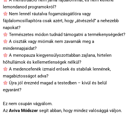
A menstruáció nem járna fájdalommal, és nem kellene
lemondanod programokról?
Nem lennél ráutalva fogamzásgátlóra vagy
fájdalomcsillapítóra csak azért, hogy „átvészeld” a nehezebb
napokat?
Természetes módon tudnád támogatni a termékenységedet?
A ciszták vagy miómák nem zavarnák meg a
mindennapjaidat?
A menopauza kiegyensúlyozottabban zajlana, hirtelen
hőhullámok és kellemetlenségek nélkül?
A medencefenék izmaid erősek és stabilak lennének,
magabiztosságot adva?
Újra jól éreznéd magad a testedben – kívül és belül
egyaránt?
Ez nem csupán vágyálom.
Az
Aviva Módszer
segít abban, hogy mindez valósággá váljon.