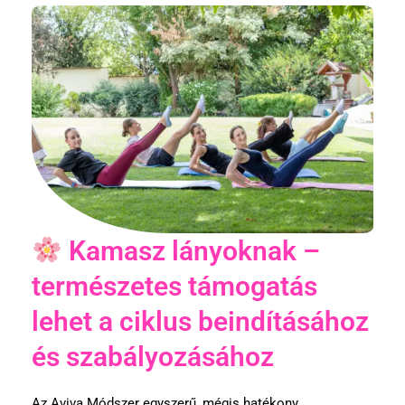
Kamasz lányoknak –
természetes támogatás
lehet a ciklus beindításához
és szabályozásához
Az Aviva Módszer egyszerű, mégis hatékony