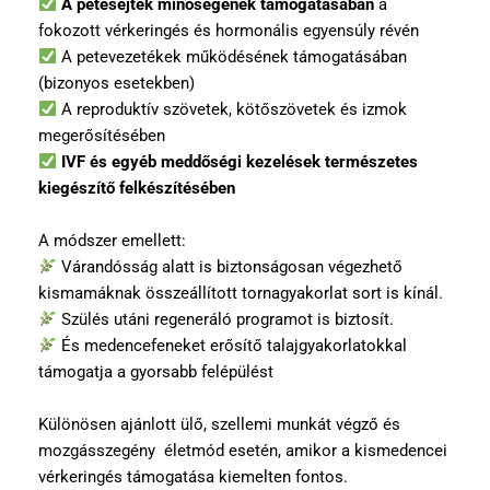
A petesejtek minőségének támogatásában
a
fokozott vérkeringés és hormonális egyensúly révén
A petevezetékek működésének támogatásában
(bizonyos esetekben)
A reproduktív szövetek, kötőszövetek és izmok
megerősítésében
IVF és egyéb meddőségi kezelések természetes
kiegészítő felkészítésében
A módszer emellett:
Várandósság alatt is biztonságosan végezhető
kismamáknak összeállított tornagyakorlat sort is kínál.
Szülés utáni regeneráló programot is biztosít.
És medencefeneket erősítő talajgyakorlatokkal
támogatja a gyorsabb felépülést
Különösen ajánlott ülő, szellemi munkát végző és
mozgásszegény életmód esetén, amikor a kismedencei
vérkeringés támogatása kiemelten fontos.