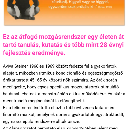
Ez az átfogó mozgásrendszer egy életen át
tartó tanulás, kutatás és több mint 28 évnyi
fejlesztés eredménye.
Aviva Steiner 1966 és 1969 között fedezte fel a gyakorlatok
alapjait, miközben ritmikus kondicionáló és egészségmegőrző
órákat tartott 45–65 év közötti nők számára. Az órák során
megfigyelte, hogy egyes specifikus mozdulatsorok stimuláló
hatással lehetnek a menstruációs ciklus működésére, és akár a
menstruáció megindulását is elősegíthetik.
Ez a felismerés indította el azt a több évtizedes kutató- és
finomító munkát, amelynek során a gyakorlatok egy strukturált,
egymásra épülő rendszerré álltak össze.
Az Alapsorozatot bemutató első könyv 1974-ben jelent meg