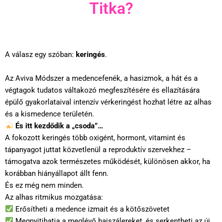
Titka?
A válasz egy szóban:
keringés
.
Az Aviva Módszer a medencefenék, a hasizmok, a hát és a
végtagok tudatos váltakozó megfeszítésére és ellazítására
épülő gyakorlataival intenzív vérkeringést hozhat létre az alhas
és a kismedence területén.
És itt kezdődik a „csoda”…
A fokozott keringés több oxigént, hormont, vitamint és
tápanyagot juttat közvetlenül a reproduktív szervekhez –
támogatva azok természetes működését, különösen akkor, ha
korábban hiányállapot állt fenn.
És ez még nem minden.
Az alhas ritmikus mozgatása:
Erősítheti a medence izmait és a kötőszövetet
Megnyitjhatja a meglévő hajszálereket, és serkentheti az új