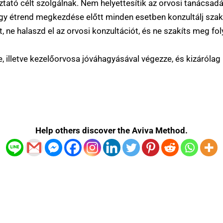
ztató célt szolgálnak. Nem helyettesítik az orvosi tanácsadá
gy étrend megkezdése előtt minden esetben konzultálj sza
, ne halaszd el az orvosi konzultációt, és ne szakíts meg fo
e, illetve kezelőorvosa jóváhagyásával végezze, és kizáróla
Help others discover the Aviva Method.