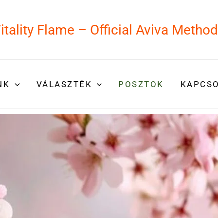
itality Flame – Official Aviva Metho
NK
VÁLASZTÉK
POSZTOK
KAPCS