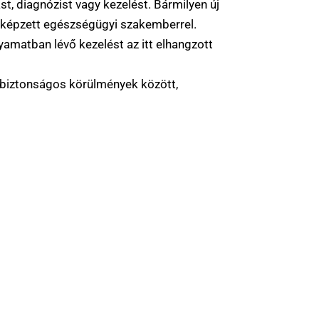
st, diagnózist vagy kezelést. Bármilyen új
kképzett egészségügyi szakemberrel.
lyamatban lévő kezelést az itt elhangzott
g biztonságos körülmények között,