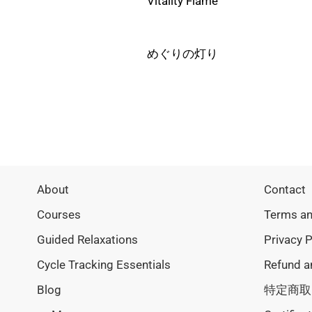
Vitality Flame
めぐりの灯り
About
Contact
Courses
Terms an
Guided Relaxations
Privacy P
Cycle Tracking Essentials
Refund a
Blog
特定商取