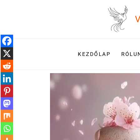
Skip
to
V
content
KEZDŐLAP
RÓLU