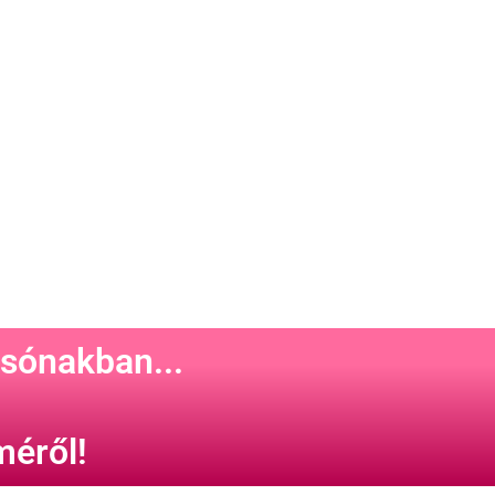
csónakban...
éről!