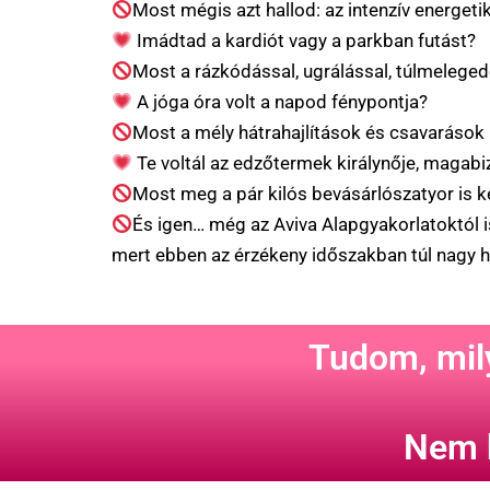
Most mégis azt hallod: az intenzív energeti
Imádtad a kardiót vagy a parkban futást?
Most a rázkódással, ugrálással, túlmeleged
A jóga óra volt a napod fénypontja?
Most a mély hátrahajlítások és csavarások
Te voltál az edzőtermek királynője, magab
Most meg a pár kilós bevásárlószatyor is k
És igen… még az Aviva Alapgyakorlatoktól is
mert ebben az érzékeny időszakban túl nagy h
Tudom, mily
Nem 