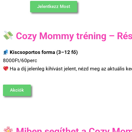
Jelentkezz Most
Cozy Mommy tréning – Rész
Kiscsoportos forma (3–12 fő)
8000Ft/60perc
Ha a díj jelenleg kihívást jelent, nézd meg az aktuális 
Akciók
Miben segíthet a Cozy Mo