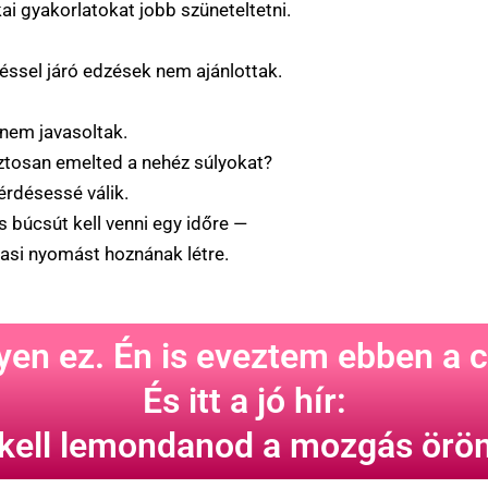
kai gyakorlatokat jobb szüneteltetni.
éssel járó edzések nem ajánlottak.
 nem javasoltak.
iztosan emelted a nehéz súlyokat?
érdésessé válik.
 búcsút kell venni egy időre —
asi nyomást hoznának létre.
en ez. Én is eveztem ebben a 
És itt a jó hír:
kell lemondanod a mozgás öröm