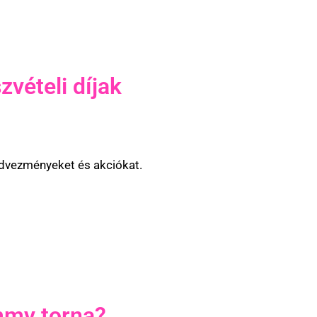
vételi díjak
kedvezményeket és akciókat.
mmy torna?