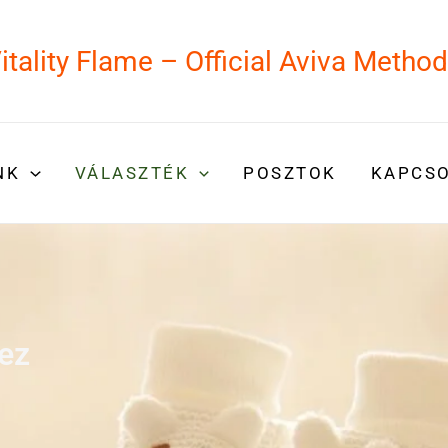
itality Flame – Official Aviva Metho
NK
VÁLASZTÉK
POSZTOK
KAPCS
ez