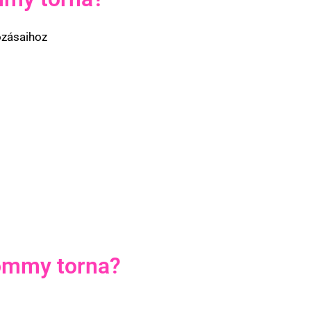
ozásaihoz
ommy torna?