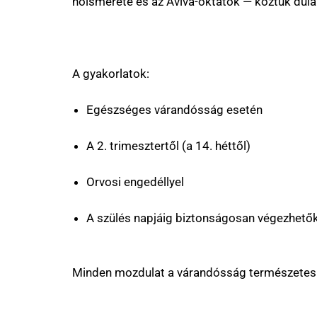
nőismerete és az Aviva-oktatók — köztük dúl
A gyakorlatok:
Egészséges várandósság esetén
A 2. trimesztertől (a 14. héttől)
Orvosi engedéllyel
A szülés napjáig biztonságosan végezhető
Minden mozdulat a várandósság természetes é