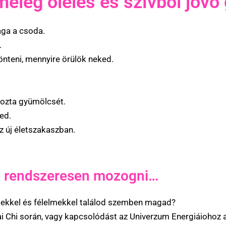
meleg ölelés és szívből jövő
aga a csoda.
.
nteni, mennyire örülök neked.
hozta gyümölcsét.
ed.
 új életszakaszban.
l rendszeresen mozogni…
ésekkel és félelmekkel találod szemben magad?
i Chi során, vagy kapcsolódást az Univerzum Energiáiohoz a