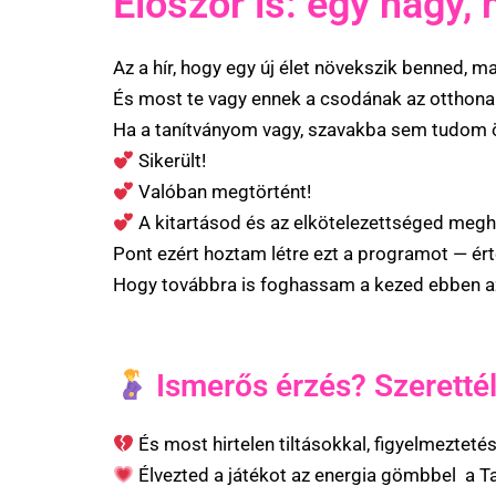
Először is: egy nagy, 
Az a hír, hogy egy új élet növekszik benned, m
És most te vagy ennek a csodának az otthona
Ha a tanítványom vagy, szavakba sem tudom ö
Sikerült!
Valóban megtörtént!
A kitartásod és az elkötelezettséged meg
Pont ezért hoztam létre ezt a programot — ért
Hogy továbbra is foghassam a kezed ebben az
Ismerős érzés? Szeretté
És most hirtelen tiltásokkal, figyelmeztet
Élvezted a játékot az energia gömbbel a Ta