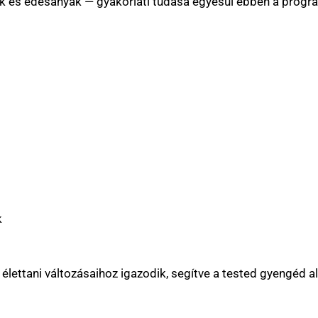
ák és édesanyák — gyakorlati tudása egyesül ebben a progr
k
lettani változásaihoz igazodik, segítve a tested gyengéd 