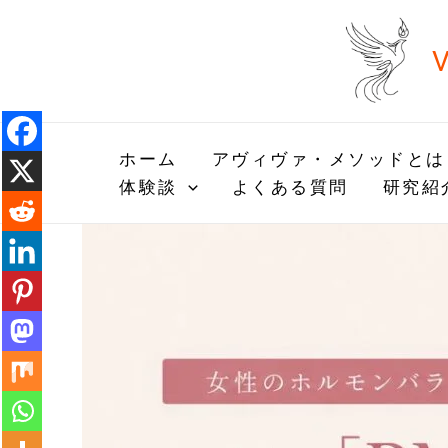
内
容
V
を
ス
キ
ッ
ホーム
アヴィヴァ・メソッドとは
プ
体験談
よくある質問
研究紹