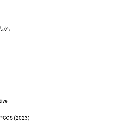
んか。
tive
r PCOS (2023)