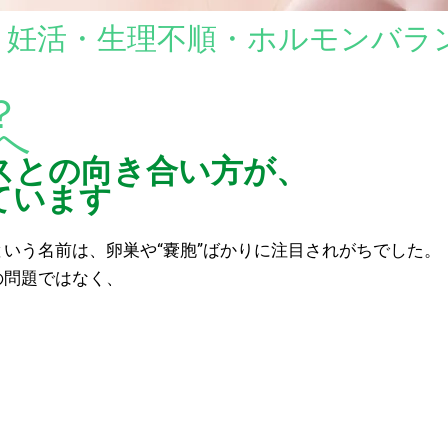
変更｜妊活・生理不順・ホルモンバ
？
へ
スとの向き合い方が、
ています
という名前は、卵巣や“嚢胞”ばかりに注目されがちでした。
の問題ではなく、